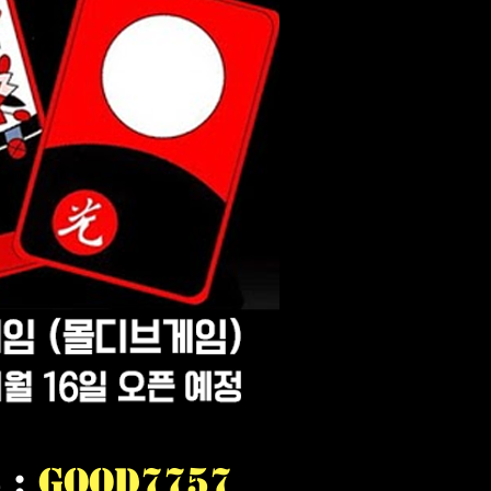
:
GOOD7757
톡