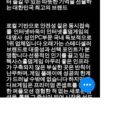
터 즐길 수 있는 따뜻한 기억을 선물하
는 대한민국 최고의 브랜드
로컬 기반으로 안전성 짙은 동시접속
률 인터넷바둑이 인터넷홀덤게임의
대명사 성인PC부문 국내 독보적으로
1위 업체입니다 오래가는 스테디셀러
브랜드로 대중성과 선택 포인트가 분
명합니다 선풍적인 인기를 끌고 있는
텍사스홀덤게임 아무리 좋은 인프라
가 구축되지 않은 부실한 곳은 반칙이
난무하며, 게임 플레이에 성공의 한계
가 드러날 수밖에 없습니다 하지만 몰
디브게임은 프리미엄 콘셉트를 융합
한 퍼플오션 경험한 적 없는 새로운 감
성을 통해 그 중심이 되어 시장을 선도
하는 곳입니다
남녀노소 모두를 만족하는 고객만족
도를 우선하였습니다. 수 많은 이름을
거쳐간 국내 명실상부한 최고의 현금
바둑이 업체 입니다 이미 오래 전부터